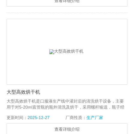
查看详细介绍
大型高效烘干机
大型高效烘干机是口服液生产线中灌封后的清洗烘干设备，主要
用于对5-20ml直管瓶的瓶外清洗及烘干，采用螺杆输送，瓶子经
加压水反复冲洗，再由净化压缩空气吹去表面水珠，Z后进入烘
更新时间：
2025-12-27
厂商性质：
生产厂家
道，适温烘干。
查看详细介绍