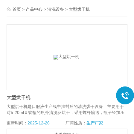
>
>
>
首页
产品中心
清洗设备
大型烘干机
大型烘干机
大型烘干机是口服液生产线中灌封后的清洗烘干设备，主要用于
对5-20ml直管瓶的瓶外清洗及烘干，采用螺杆输送，瓶子经加压
水反复冲洗，再由净化压缩空气吹去表面水珠，Z后进入烘道，适
更新时间：
2025-12-26
厂商性质：
生产厂家
温烘干。