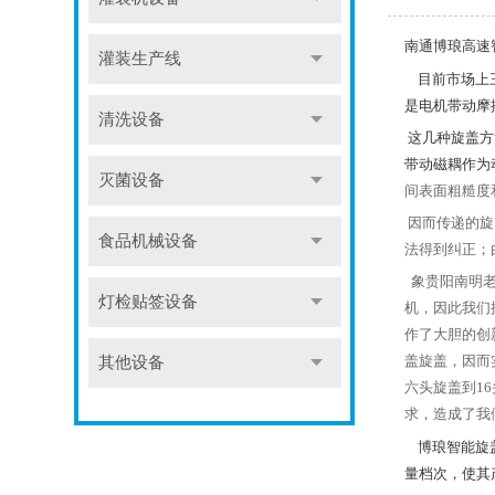
南通博琅高速
灌装生产线
目前市场上
是电机带动摩
清洗设备
这几种旋盖方
带动磁耦作为
灭菌设备
间表面粗糙度
因而传递的旋
食品机械设备
法得到纠正；
象贵阳南明老
灯检贴签设备
机，因此我们
作了大胆的创
盖旋盖，因而
其他设备
六头旋盖到1
求，造成了我
博琅智能旋
量档次，使其