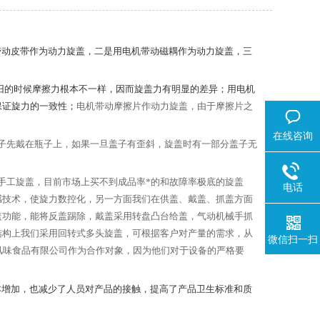
带动皮带作为动力旋盖，二是用电机带动磁耦作为动力旋盖，三
旧的时候摩擦力根本不一样，因而旋盖力有明显的差异；用电机
保证旋力的一致性；
电机带动摩擦片作动力旋盖，由于摩擦片之
在线咨询
子先戴在瓶子上，如果一旦盖子有歪斜，旋盖时有一部分盖子无
手工旋盖，目前市场上买不到成品率*的和故障率极底的旋盖
电话
感技术，使旋力数控化，另一方面我们在供盖、戴盖、抓盖方面
盖功能，能将反盖踢除，戴盖采用转盘凸台给盖，气动机械手抓
结构上我们采用回转式多头旋盖，可根据客户对产量的需求，从
微信扫一扫
风味食品有限公司作为合作对象，因为他们对于设备的严格要
本增加，也减少了人员对产品的接触，提高了产品卫生标准和质