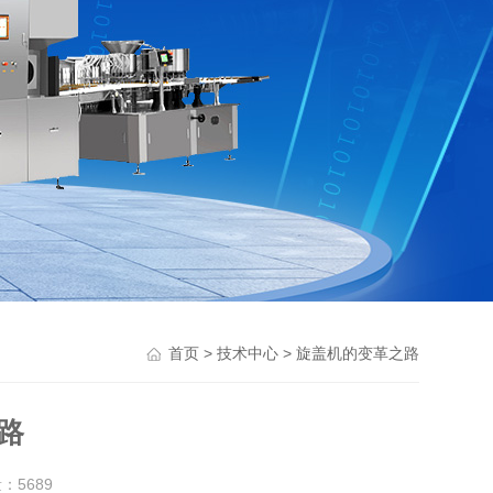
>
> 旋盖机的变革之路
首页
技术中心
路
量：
5689