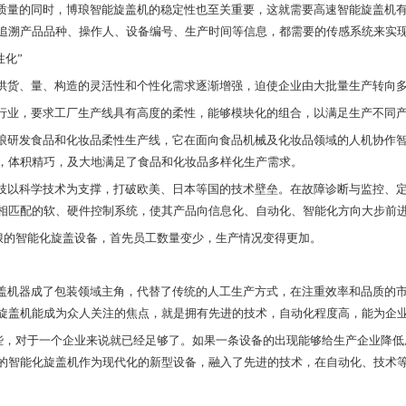
质量的同时，博琅智能旋盖机的稳定性也至关重要，这就需要高速智能旋盖机
追溯产品品种、操作人、设备编号、生产时间等信息，都需要的传感系统来实
性化”
供货、量、构造的灵活性和个性化需求逐渐增强，迫使企业由大批量生产转向
行业，要求工厂生产线具有高度的柔性，能够模块化的组合，以满足生产不同
琅研发食品和化妆品柔性生产线，它在面向食品机械及化妆品领域的人机协作
，体积精巧，及大地满足了食品和化妆品多样化生产需求。
技以科学技术为支撑，打破欧美、日本等国的技术壁垒。在故障诊断与监控、
相匹配的软、硬件控制系统，使其产品向信息化、自动化、智能化方向大步前
琅的智能化旋盖设备，首先员工数量变少，生产情况变得更加。
盖机器成了包装领域主角，代替了传统的人工生产方式，在注重效率和品质的
旋盖机能成为众人关注的焦点，就是拥有先进的技术，自动化程度高，能为企
些，对于一个企业来说就已经足够了。如果一条设备的出现能够给生产企业降低
的智能化旋盖机作为现代化的新型设备，融入了先进的技术，在自动化、技术