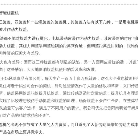
智能旋盖机
三旋盖、四旋盖和一些螺旋盖的旋盖机，其旋盖方法有以下几种，一是用电机
擦片作动力旋盖。
法都不能对旋盖力进行量化，电机带动皮带作为动力旋盖，其皮带新的时候与
动力旋盖，其旋力调整靠调整磁耦的距离来保证，但调整距离是目测的，很难
和弹簧的压紧力有差异。
力也有差异；因而这三种旋盖都有明显的缺陷，另一方面用皮带旋的话 ，其盖
由于这些缺陷，大大地影响旋盖机使用的普及率和发展。
干妈风味食品有限公司，每天生产一百五十多万瓶辣酱，这么大企业也被迫用
抓住与老干妈公司合作的契机，针对这些情况作了大量的修改和革新，采用传
新，供盖采用给盖箱给提升机给盖，通过传感器适时定量供盖；提升机具有理
实现了比较理想校仿手动抓盖和旋盖的原理，确保旋盖不会产生歪斜。在整体
6头旋盖可供客户选择，满足了不同用户的要求。我公司优先把贵阳南明老干妈
们对产品的精益求精和不断*。
盖机的出现不但节省了大量的人力资源，而且避免了因新劳动法增加劳动力成
产品在市场上更具竞争力。