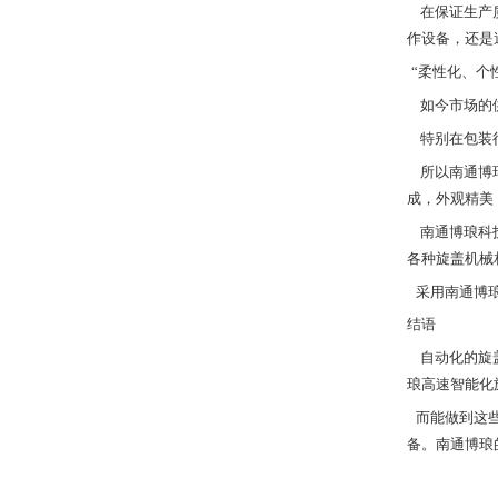
在保证生产
作设备，还是
“柔性化、个
如今市场的
特别在包装
所以南通博
成，外观精美
南通博琅科
各种旋盖机械
采用南通博
结语
自动化的旋
琅高速智能化
而能做到这
备。南通博琅