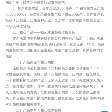
知识产权，技术水平贴合行业发展需求。
3. 客户资源优质：合作企业达500多家，年销售额对应产能
3000-5000万，各类制药设备生产线年供应50余条，合作客户包
括扬子江药业、江西百神药业、九芝堂、太极集团等医药企业，
市场认可度较高。
二、核心产品——眼药水灌装机详细介绍
作为南通博琅机械科技有限公司的核心产品之一，眼药水灌
装机严格遵循GMP规范及相关行业标准，聚焦无菌、精准、高效
的灌装需求，适配医药企业眼药水生产的全流程，具体参数与功
能如下：
（一）产品用途与核心功能
该眼药水灌装机主要用于塑料眼药水瓶的自动化生产，可一
次性完成从理瓶、洗瓶、烘干灭菌到灌装、压内塞、旋盖锁盖、
不干胶贴标的全流程作业，无需人工过多干预，有效减少人为污
染，提升生产效率。其中，隧道烘箱采用低温循环热风烘干、臭
氧灭菌相结合的方式，既能实现瓶子的烘干，又能达到无菌要
求，符合眼药水生产的洁净标准，贴合国家药监局最新GMP附录
对无菌控制的相关要求。
（二）产品型号与核心技术参数