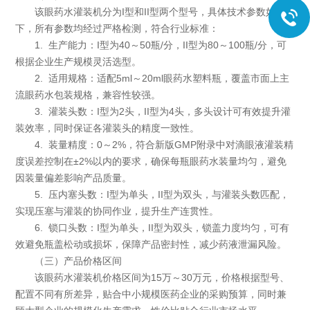
该眼药水灌装机分为I型和II型两个型号，具体技术参数如
下，所有参数均经过严格检测，符合行业标准：
1. 生产能力：I型为40～50瓶/分，II型为80～100瓶/分，可
根据企业生产规模灵活选型。
2. 适用规格：适配5ml～20ml眼药水塑料瓶，覆盖市面上主
流眼药水包装规格，兼容性较强。
3. 灌装头数：I型为2头，II型为4头，多头设计可有效提升灌
装效率，同时保证各灌装头的精度一致性。
4. 装量精度：0～2%，符合新版GMP附录中对滴眼液灌装精
度误差控制在±2%以内的要求，确保每瓶眼药水装量均匀，避免
因装量偏差影响产品质量。
5. 压内塞头数：I型为单头，II型为双头，与灌装头数匹配，
实现压塞与灌装的协同作业，提升生产连贯性。
6. 锁口头数：I型为单头，II型为双头，锁盖力度均匀，可有
效避免瓶盖松动或损坏，保障产品密封性，减少药液泄漏风险。
（三）产品价格区间
该眼药水灌装机价格区间为15万～30万元，价格根据型号、
配置不同有所差异，贴合中小规模医药企业的采购预算，同时兼