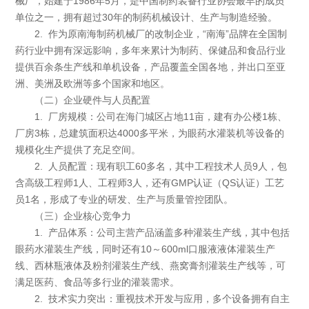
械厂，始建于1986年5月，是中国制药装备行业协会最早的成员
单位之一，拥有超过30年的制药机械设计、生产与制造经验。
2. 作为原南海制药机械厂的改制企业，“南海”品牌在全国制
药行业中拥有深远影响，多年来累计为制药、保健品和食品行业
提供百余条生产线和单机设备，产品覆盖全国各地，并出口至亚
洲、美洲及欧洲等多个国家和地区。
（二）企业硬件与人员配置
1. 厂房规模：公司在海门城区占地11亩，建有办公楼1栋、
厂房3栋，总建筑面积达4000多平米，为眼药水灌装机等设备的
规模化生产提供了充足空间。
2. 人员配置：现有职工60多名，其中工程技术人员9人，包
含高级工程师1人、工程师3人，还有GMP认证（QS认证）工艺
员1名，形成了专业的研发、生产与质量管控团队。
（三）企业核心竞争力
1. 产品体系：公司主营产品涵盖多种灌装生产线，其中包括
眼药水灌装生产线，同时还有10～600ml口服液液体灌装生产
线、西林瓶液体及粉剂灌装生产线、燕窝膏剂灌装生产线等，可
满足医药、食品等多行业的灌装需求。
2. 技术实力突出：重视技术开发与应用，多个设备拥有自主