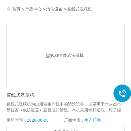
>
>
>
首页
产品中心
清洗设备
直线式洗瓶机
直线式洗瓶机
直线式洗瓶机为口服液生产线中的清洗设备，主要用于对5-20ml
易拉盖（或防盗盖）直管瓶的清洗。本机采用螺杆送瓶，瓶子经
过加压的回用水，去离子水（或其他清洗液）二道内外多次冲淋
更新时间：
2026-08-05
厂商性质：
生产厂家
后，再由净化压缩空气吹去遗留水珠。