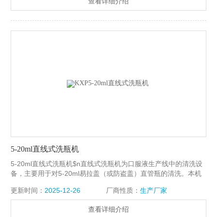
查看详细介绍
5-20ml直线式洗瓶机
5-20ml直线式洗瓶机$n直线式洗瓶机为口服液生产线中的清洗设
备，主要用于对5-20ml易拉盖（或防盗盖）直管瓶的清洗。本机
采用螺杆送瓶，瓶子经过加压的回用水，去离子水（或其他清洗
更新时间：
2025-12-26
厂商性质：
生产厂家
液）二道内外多次冲淋后，再由净化压缩空气吹去遗留水珠。
查看详细介绍