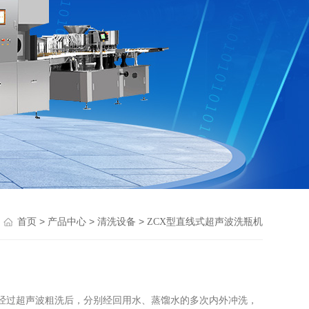
>
>
>
首页
产品中心
清洗设备
ZCX型直线式超声波洗瓶机
子经过超声波粗洗后，分别经回用水、蒸馏水的多次内外冲洗，