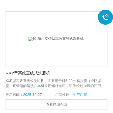
KXP型高效直线式洗瓶机
KXP型高效直线式洗瓶机，主要用于对5-20ml易拉盖（或防盗
盖）直管瓶的清洗。本机采用螺杆送瓶，瓶子经过加压的回用
水，去离子水（或其他清洗液）二道内外多次冲淋后，再由净化
更新时间：
2025-12-27
厂商性质：
生产厂家
压缩空气吹去遗留水珠。
查看详细介绍