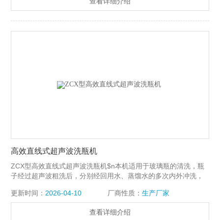
查看详细介绍
高效直线式超声波洗瓶机
ZCX型高效直线式超声波洗瓶机$n本机适用于玻璃瓶的清洗，瓶
子经过超声波粗洗后，分别经回用水、蒸馏水的多次内外冲洗，
再用净化压缩空气吹去瓶子表面的大个水珠，完成洗瓶。$n直线
更新时间：
2026-04-10
厂商性质：
生产厂家
式洗瓶机价格结构简单，动作可靠，符合GMP要求，是制药企业
和保健品生产厂家的理想设备。
查看详细介绍