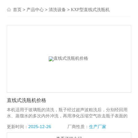
>
>
>
首页
产品中心
清洗设备
KXP型直线式洗瓶机
直线式洗瓶机价格
本机适用于玻璃瓶的清洗，瓶子经过超声波粗洗后，分别经回用
水、蒸馏水的多次内外冲洗，再用净化压缩空气吹去瓶子表面的
大个水珠，完成洗瓶。$n直线式洗瓶机价格结构简单，动作可
更新时间：
2025-12-26
厂商性质：
生产厂家
靠，符合GMP要求，是制药企业和保健品生产厂家的理想设备。