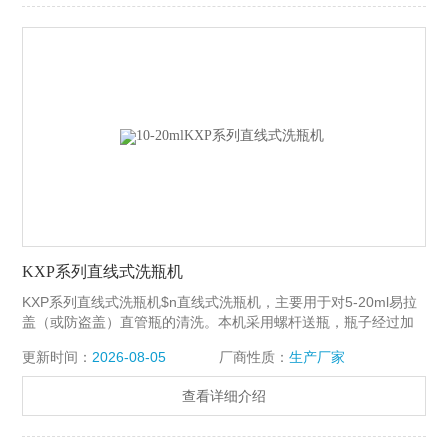
KXP系列直线式洗瓶机
KXP系列直线式洗瓶机$n直线式洗瓶机，主要用于对5-20ml易拉
盖（或防盗盖）直管瓶的清洗。本机采用螺杆送瓶，瓶子经过加
压的回用水，去离子水（或其他清洗液）二道内外多次冲淋后，
更新时间：
2026-08-05
厂商性质：
生产厂家
再由净化压缩空气吹去遗留水珠。
查看详细介绍