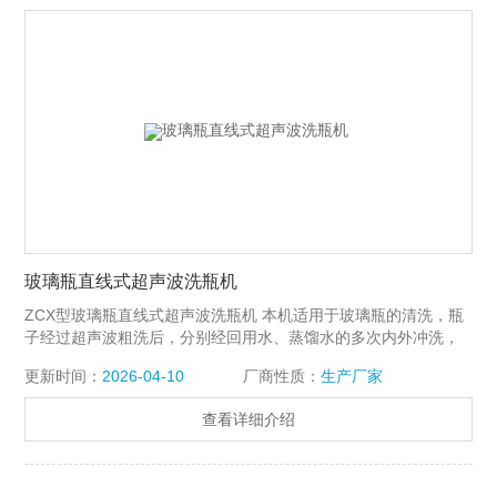
玻璃瓶直线式超声波洗瓶机
ZCX型玻璃瓶直线式超声波洗瓶机 本机适用于玻璃瓶的清洗，瓶
子经过超声波粗洗后，分别经回用水、蒸馏水的多次内外冲洗，
再用净化压缩空气吹去瓶子表面的大个水珠，完成洗瓶。 直线式
更新时间：
2026-04-10
厂商性质：
生产厂家
洗瓶机价格结构简单，动作可靠，符合GMP要求，是制药企业和
保健品生产厂家的理想设备。
查看详细介绍