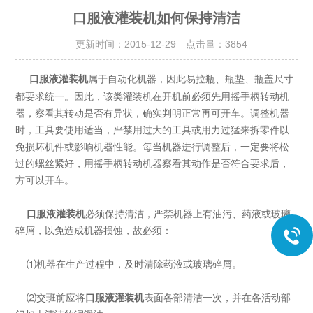
口服液灌装机如何保持清洁
更新时间：2015-12-29 点击量：
3854
属于自动化机器，因此易拉瓶、瓶垫、瓶盖尺寸
口服液灌装机
都要求统一。因此，该类灌装机在开机前必须先用摇手柄转动机
器，察看其转动是否有异状，确实判明正常再可开车。调整机器
时，工具要使用适当，严禁用过大的工具或用力过猛来拆零件以
免损坏机件或影响机器性能。每当机器进行调整后，一定要将松
过的螺丝紧好，用摇手柄转动机器察看其动作是否符合要求后，
方可以开车。
口服液灌装机
必须保持清洁，严禁机器上有油污、药液或玻璃
碎屑，以免造成机器损蚀，故必须：
⑴机器在生产过程中，及时清除药液或玻璃碎屑。
⑵交班前应将
口服液灌装机
表面各部清洁一次，并在各活动部