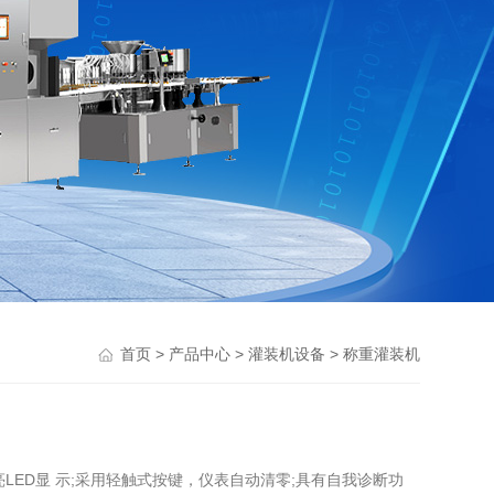
>
>
>
首页
产品中心
灌装机设备
称重灌装机
亮LED显 示;采用轻触式按键，仪表自动清零;具有自我诊断功