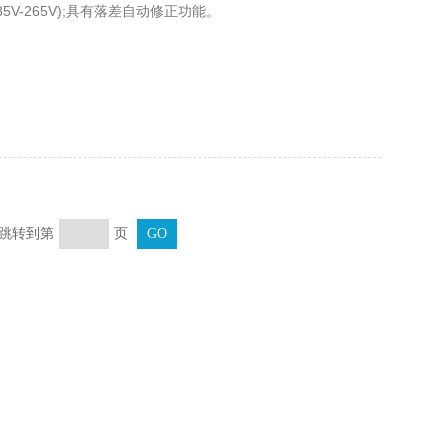
V-265V);具有落差自动修正功能。
页 跳转到第
页