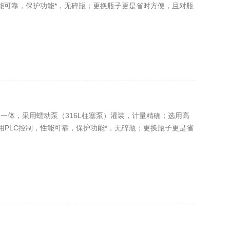
能可靠，保护功能*，无碎瓶；更换瓶子更是省时方便，且对瓶
为一体，采用蠕动泵（316L柱塞泵）灌装，计量精确；选用高
PLC控制，性能可靠，保护功能*，无碎瓶；更换瓶子更是省