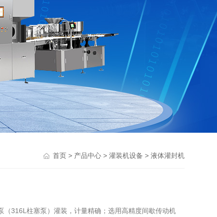
>
>
>
首页
产品中心
灌装机设备
液体灌封机
（316L柱塞泵）灌装，计量精确；选用高精度间歇传动机