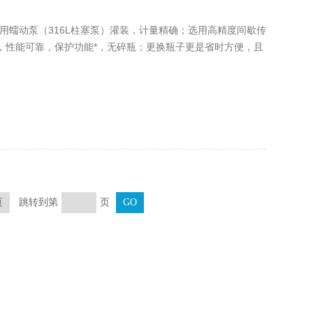
用蠕动泵（316L柱塞泵）灌装，计量精确；选用高精度间歇传
，性能可靠，保护功能*，无碎瓶；更换瓶子更是省时方便，且
跳转到第
页
页