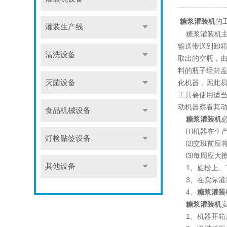
的
糖浆灌装机
灌装生产线
糖浆灌装机主
输送带送到卸
清洗设备
取出的空瓶，
料的瓶子经封
化机器，因此
灭菌设备
工具要使用适
动机器察看其
食品机械设备
糖浆灌装机
⑴机器在生产
灯检贴签设备
⑵交班前应将
⑶每周应大擦
其他设备
1、旋松上、
3、在实际灌
4、
糖浆灌装
糖浆灌装机
1、机器开箱