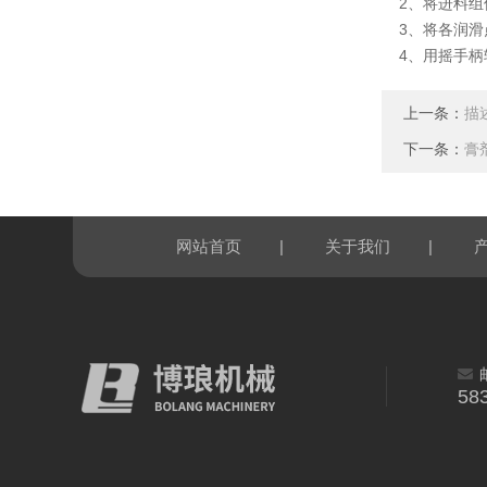
2、将进料组
3、将各润滑
4、用摇手柄
上一条：
描
下一条：
膏
|
|
网站首页
关于我们
58