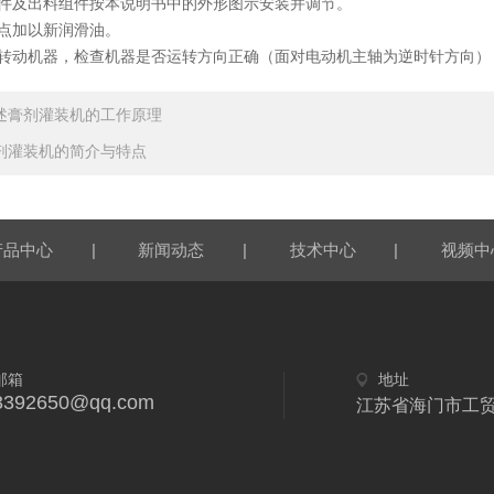
件及出料组件按本说明书中的外形图示安装并调节。
点加以新润滑油。
转动机器，检查机器是否运转方向正确（面对电动机主轴为逆时针方向）
述膏剂灌装机的工作原理
剂灌装机的简介与特点
|
|
|
产品中心
新闻动态
技术中心
视频中
邮箱
地址
3392650@qq.com
江苏省海门市工贸