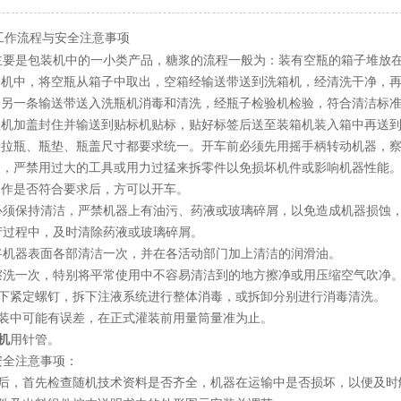
工作流程与安全注意事项
要是包装机中的一小类产品，糖浆的流程一般为：装有空瓶的箱子堆放在
箱机中，将空瓶从箱子中取出，空箱经输送带送到洗箱机，经清洗干净，
由另一条输送带送入洗瓶机消毒和清洗，经瓶子检验机检验，符合清洁标
盖机加盖封住并输送到贴标机贴标，贴好标签后送至装箱机装入箱中再送
易拉瓶、瓶垫、瓶盖尺寸都要求统一。开车前必须先用摇手柄转动机器，
当，严禁用过大的工具或用力过猛来拆零件以免损坏机件或影响机器性能
动作是否符合要求后，方可以开车。
必须保持清洁，严禁机器上有油污、药液或玻璃碎屑，以免造成机器损蚀
过程中，及时清除药液或玻璃碎屑。
机器表面各部清洁一次，并在各活动部门加上清洁的润滑油。
洗一次，特别将平常使用中不容易清洁到的地方擦净或用压缩空气吹净
下紧定螺钉，拆下注液系统进行整体消毒，或拆卸分别进行消毒清洗。 
装中可能有误差，在正式灌装前用量筒量准为止。
机
用针管。
安全注意事项：
后，首先检查随机技术资料是否齐全，机器在运输中是否损坏，以便及