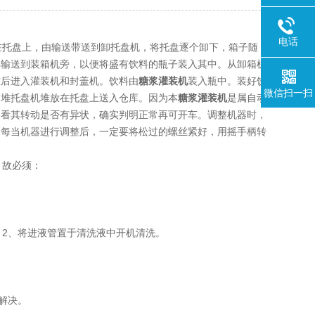
电话
托盘上，由输送带送到卸托盘机，将托盘逐个卸下，箱子随
再输送到装箱机旁，以便将盛有饮料的瓶子装入其中。从卸箱机
准后进入灌装机和封盖机。饮料由
糖浆灌装机
装入瓶中。装好饮
微信扫一扫
到堆托盘机堆放在托盘上送入仓库。因为本
糖浆灌装机
是属自动
察看其转动是否有异状，确实判明正常再可开车。调整机器时，
。每当机器进行调整后，一定要将松过的螺丝紧好，用摇手柄转
，故必须：
。
2、将进液管置于清洗液中开机清洗。
时解决。