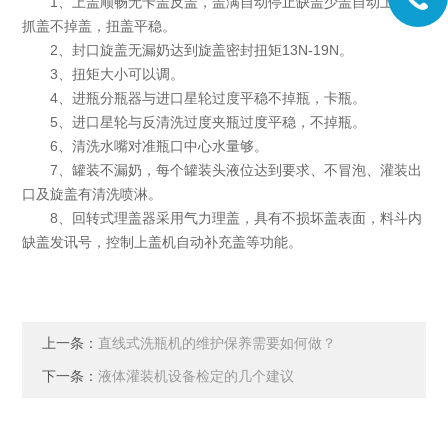
1、上盖顺畅无卡盖反盖，盖满自动停止缺盖少盖自动上盖，
抓盖不掉盖，扭盖平稳。
2、封口旋盖无漏奶达到旋盖密封扭矩13N-19N。
3、扭矩大小可以调。
4、进瓶分瓶器与进口星轮过度平稳不掉瓶，卡瓶。
5、进口星轮与反清洗过度夹瓶过度平稳，不掉瓶。
6、清洗水嘴对准瓶口中心水量够。
7、罐装不漏奶，每个罐装头液位达到要求、不冒泡、灌装出
口及旋盖有清洗喷淋。
8、回转式理盖器采用气力理盖，具有不损坏盖表面，料斗内
缺盖发讯号，控制上盖机自动补充盖等功能。
上一条：
直线式洗瓶机的维护保养需要如何做？
下一条：
液体灌装机设备检定的几个建议