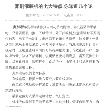
膏剂灌装机的七大特点,你知道几个呢
更新时间：2021-07-15 点击量：
2980
灌装动作分自动与手动两种，当机器采用手动
膏剂灌装机
时，只需要用瓶口推一下触舌时，即开始吸料,注意灌装时不要顶
住触舌。当采用自动时，出料口下必须先放瓶子，转换开关一拨
到自动就马上开始灌装，并及时更换瓶子。当发现灌装时计量不
稳定时，应检查进料单向阀可能有杂物夹住，导致密封不严，影
响灌装量。缸体下部漏料，说明活塞密封圈磨损，需要更换密封
圈。是日化行业、医药行业、食品行业、油墨行业和涂料行业的
理想灌装充填设备，
膏剂灌装机的七大特点：
直线输送，根据产量六泵或八泵直线灌装。
自流式和气动阀进行灌装，灌装头采用吸油或消泡机构等方
式进行灌装。
灌装定位方式采用电脑计数，气缸定位。
料桶液位高低采用电子感应，自动控制，保证自流压力、确