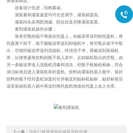
保灌装精度。
设备设计先进，结构紧凑。
灌装量和灌装速度均可任意调节，灌装精度高。
灌装闷头采用防滴漏、防拉丝及升降灌装装置。
膏剂灌装机操作步骤：
装有空瓶的箱子堆放在托盘上，由输送带送到卸托盘机，将
托盘逐个卸下，箱子随输送带送到卸箱机中，将空瓶从箱子中取
出，空箱经输送带送到洗箱机，经清洗干净，再输送到装箱机
旁，以便将盛有饮料的瓶子装入其中。从卸箱机取出的空瓶，由
另一条输送带送入洗瓶机消毒和清洗，经瓶子检验机检验，符合
清洁标准后进入灌装机和封盖机。饮料由灌装机装入瓶中。装好
饮料的瓶子经封盖机加盖封住并输送到贴标机贴标，贴好标签后
送至装箱机装入箱中再送到堆托盘机堆放在托盘上送入仓库。
上一条：
浅析口服液灌装机罐装流程步骤