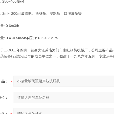
50~400瓶/分
2ml~ 200ml玻璃瓶、西林瓶、安瓿瓶、口服液瓶等
0.6m3/h
4~0.5m3/h◆压力: 0.2~0.3MPa
二OO二年四月，前身为江苏省海门市南虹制药机械厂，公司主要产品有眼
制药装备行业协会Z早的成员单位之一，创建于一九八六年五月，专业从事
产品：
单位：
姓名：