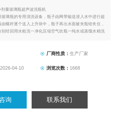
小剂量玻璃瓶超声波洗瓶机
量玻璃瓶的专用清洗设备，瓶子由网带输送浸入水中进行超
再由螺杆逐个送入上升块中，瓶子再出水面被夹瓶钳夹住，
分别经回用水粗洗一净化压缩空气吹瓶一纯水或蒸馏水精洗
空气吹瓶，完成洗瓶工作。瓶子再翻转由拨瓶轮拨出。
厂商性质：
生产厂家
2026-04-10
浏览次数：
1668
咨询
联系我们