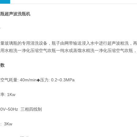
璃瓶超声波洗瓶机
介
玻璃瓶的专用清洗设备，瓶子由网带输送浸入水中进行超声波粗洗，再
回用水粗洗一净化压缩空气吹瓶一纯水或蒸馏水精洗一净化压缩空气吹瓶
数
: 40m/min◆压力: 0.2~0.3MPa
 1Kw
V~50Hz 三相四线制
3Kw