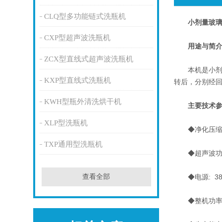
CLQ型多功能链式洗瓶机
小剂量玻
CXP型超声波洗瓶机
用途与简
ZCX型直线式超声波洗瓶机
本机是小剂量
KXP型直线式洗瓶机
转后，分别经
KWH型瓶外清洗烘干机
主要技术参
XLP型洗瓶机
◆净化压缩空气耗量
TXP通用型洗瓶机
◆超声波功率:
◆电源: 380
查看全部
◆整机功率: 