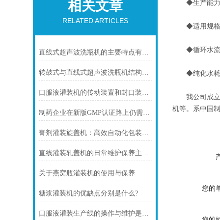
相关文章
◆生产能力: 2
RELATED ARTICLES
◆适用规格: 
◆循环水流量: 
直线式超声波洗瓶机的主要特点有哪些？
转鼓式与直线式超声波洗瓶机结构对比
◆纯化水耗量: 0.
口服液灌装机的传动装置和封口装置的组成
我公司成立于
机等。系中国
制药企业在新版GMP认证路上仍需努力
膏剂灌装旋盖机：高效自动化包装的智能助手
直线灌装轧盖机的日常维护保养主要包括哪些方面
关于燕窝瓶灌装机的使用与保养
您的
糖浆灌装机的优缺点分别是什么?
口服液灌装生产线的操作与维护是确保生产顺利进行的关键
您的