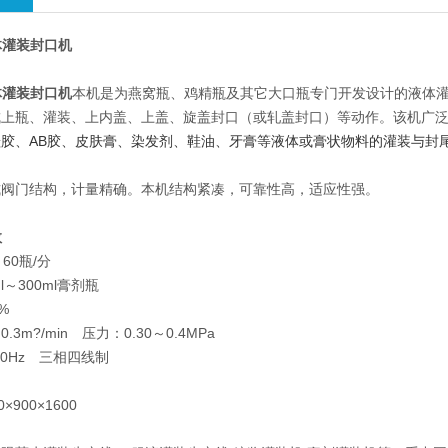
体灌装封口机
体灌装封口机
本机是为燕窝瓶、鸡精瓶及其它大口瓶专门开发设计的液体
成上瓶、灌装、上内盖、上盖、旋盖封口（或轧盖封口）等动作。该机广
胶、AB胶、皮肤膏、染发剂、鞋油、牙膏等液体或膏状物料的灌装与封
式阀门结构，计量精确。本机结构紧凑，可靠性高，适应性强。
X型技术参数
60瓶/分
l～300ml膏剂瓶
%
3m?/min 压力：0.30～0.4MPa
50Hz 三相四线制
×900×1600