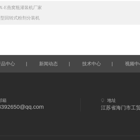
GX-E燕窝瓶灌装机厂家
JZ型回转式粉剂分装机
|
|
|
产品中心
新闻动态
技术中心
视频中
邮箱
地址
3392650@qq.com
江苏省海门市工贸