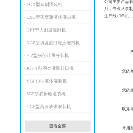
公司主要产品有
EGX型膏剂灌装机
月，专业从事制
生产线和单机
EXG型燕窝瓶液体灌封机
GFT型大剂量灌封机
KGF型防盗盖口服液灌封机
FJZ型粉剂计量分装机
JGF-T型酒类灌装封口机
您的
YGF10型液体灌装机
您的
SGF型易折瓶灌装机
GGF型高速液体灌装机
联系
查看全部
常用