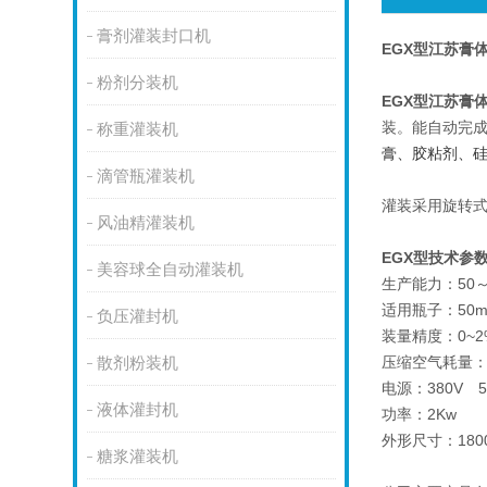
膏剂灌装封口机
EGX型
江苏
膏
粉剂分装机
EGX型
江苏
膏
装。能自动完
称重灌装机
膏、胶粘剂、硅
滴管瓶灌装机
灌装采用旋转
风油精灌装机
EG
美容球全自动灌装机
生产能力：50～
适用瓶子：50m
负压灌封机
装量精度：0~2
压缩空气耗量：0.
散剂粉装机
电源：380V 
液体灌封机
功率：2Kw
外形尺寸：1800
糖浆灌装机