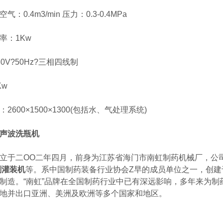
.4m3/min 压力：0.3-0.4MPa
：1Kw
V?50Hz?三相四线制
w
00×1500×1300(包括水、气处理系统)
声波洗瓶机
二OO二年四月，前身为江苏省海门市南虹制药机械厂，公司主
剂灌装机
等。系中国制药装备行业协会Z早的成员单位之一，创
制造。“南虹”品牌在全国制药行业中已有深远影响，多年来为
地并出口亚洲、美洲及欧洲等多个国家和地区。