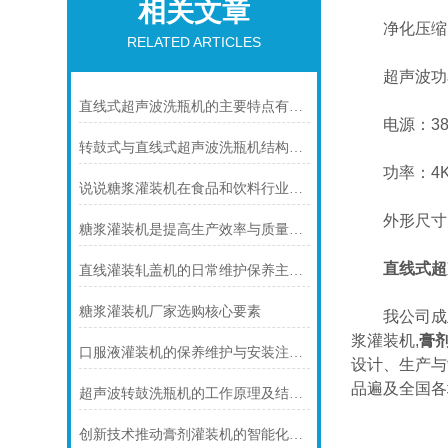
相关文章
净化压缩空气：0
RELATED ARTICLES
超声波功率
直线式超声波洗瓶机的主要特点有哪些？
电源：380
转鼓式与直线式超声波洗瓶机结构对比
功率：4K
说说糖浆灌装机在食品和饮料行业中的作用
外形尺寸：26
糖浆灌装机是提高生产效率与质量的设备
直线式超
直线灌装轧盖机的日常维护保养主要包括哪些方面
糖浆灌装机厂家选购核心要素
我公司成立于
浆灌装机,
膏
口服液灌装机的保养维护与安装注意事项分别是什么？
设计、生产与
品遍及全国各
超声波转鼓洗瓶机的工作原理及结构特点
创新技术推动膏剂灌装机的智能化进程