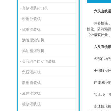
膏剂灌装封口机
六头直线
粉剂分装机
兼容性强，操
性化。防滴漏
称重灌装机
式计量泵计量
滴管瓶灌装机
六头直线
风油精灌装机
各部件均为模
美容球全自动灌装机
全伺服操控方
负压灌封机
产能:根据产
散剂粉装机
液体灌封机
气压: 5—7kg/
糖浆灌装机
南通博琅机械