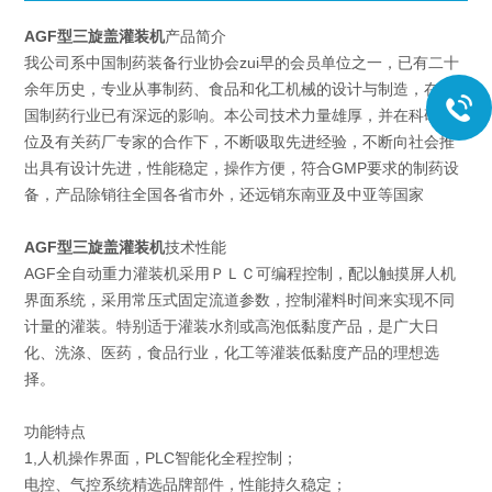
AGF型三旋盖灌装机
产品简介
我公司系中国制药装备行业协会zui早的会员单位之一，已有二十
余年历史，专业从事制药、食品和化工机械的设计与制造，在全
国制药行业已有深远的影响。本公司技术力量雄厚，并在科研单
位及有关药厂专家的合作下，不断吸取先进经验，不断向社会推
出具有设计先进，性能稳定，操作方便，符合GMP要求的制药设
备，产品除销往全国各省市外，还远销东南亚及中亚等国家
AGF型三旋盖灌装机
技术性能
AGF全自动重力灌装机采用ＰＬＣ可编程控制，配以触摸屏人机
界面系统，采用常压式固定流道参数，控制灌料时间来实现不同
计量的灌装。特别适于灌装水剂或高泡低黏度产品，是广大日
化、洗涤、医药，食品行业，化工等灌装低黏度产品的理想选
择。
功能特点
1,人机操作界面，PLC智能化全程控制；
电控、气控系统精选品牌部件，性能持久稳定；