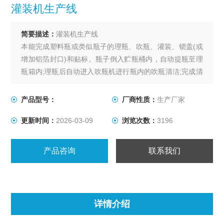
灌装机生产线
简要描述：
灌装机生产线
本能完成塑料瓶或类似瓶子的理瓶、吹瓶、灌装、锁盖(或
增加铝箔封口)和贴标。瓶子倒入贮瓶桶内，自动提瓶至理
瓶箱内;理瓶后自动进入吹瓶机进行瓶内的吹瓶清洁;完成清
洁后再进入灌装机内进行灌装和锁口(旋盖、压盖或轧盖) ;
如盖子是铝箔内垫盖的，增加铝箔封口机;后进入贴标机贴
产品型号：
厂商性质：
生产厂家
标(浆糊或不干胶)。
更新时间：
2026-03-09
浏览次数：
3196
产品咨询
联系我们
详情介绍