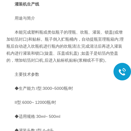
灌装机生产线
用途与简介
本能完成塑料瓶或类似瓶子的理瓶、吹瓶、灌装、锁盖(或增
加铝箔封口)和贴标。瓶子倒入贮瓶桶内，自动提瓶至理瓶箱内;理
瓶后自动进入吹瓶机进行瓶内的吹瓶清洁;完成清洁后再进入灌装
机内进行灌装和锁口(旋盖、压盖或轧盖) ;如盖子是铝箔内垫盖
的，增加铝箔封口机;后进入贴标机贴标(浆糊或不干胶)。
主要技术参数
◆生产能力:I型:3000~5000瓶/时
II型:6000~ 12000瓶/时
◆适用规格:30ml~ 500ml
◆灌装头数:I型:4~8头