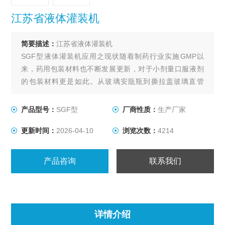
江苏省液体灌装机
简要描述：
江苏省液体灌装机
SGF型液体灌装机应用之现状随着制药行业实施GMP以
来，药用包装材料也不断发展更新，对于小剂量口服液剂
的包装材料更是如此。从玻璃安瓿瓶到撕拉盖玻璃直管
瓶，再到插管式玻璃直管瓶，经历了一个较长的发展时
期。但随着“太太口服液"易折塑料瓶的出现，为小剂量口服
产品型号：
SGF型
厂商性质：
生产厂家
液的包装带来了一场革命性的变化，因其众多优点，现已
更新时间：
2026-04-10
浏览次数：
4214
被越来越多的口服液生产厂家所接受。
产品咨询
联系我们
详情介绍