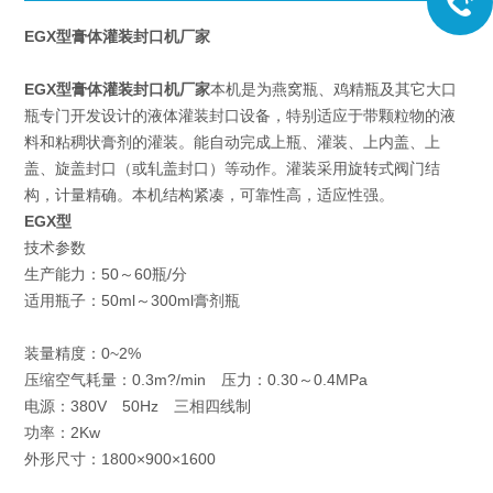
EGX型
膏体灌装封口机厂家
EGX型
膏体灌装封口机厂家
本机是为燕窝瓶、鸡精瓶及其它大口
瓶专门开发设计的液体灌装封口设备，特别适应于带颗粒物的液
料和粘稠状膏剂的灌装。能自动完成上瓶、灌装、上内盖、上
盖、旋盖封口（或轧盖封口）等动作。灌装采用旋转式阀门结
构，计量精确。本机结构紧凑，可靠性高，适应性强。
EGX型
技术参数
生产能力：50～60瓶/分
适用瓶子：50ml～300ml膏剂瓶
装量精度：0~2%
压缩空气耗量：0.3m?/min 压力：0.30～0.4MPa
电源：380V 50Hz 三相四线制
功率：2Kw
外形尺寸：1800×900×1600