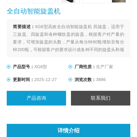
全自动智能旋盖机
简要描述：
XG8型高效全自动智能旋盖机 四旋盖，适用于
三旋盖、四旋盖和各种螺纹盖的旋盖，根据客户对产量的
要求，可增加旋盖的头数，产量从每分钟80瓶增加至每分
钟200瓶，可根据客户的要求设计成各种不同的旋盖头和规
格件，实现一机多用，本机采用机械手抓盖旋盖，抓力和
旋盖力可调，从而确保旋盖质量，因而易损件小，生产效
产品型号：
XG8型
厂商性质：
生产厂家
力高，本机经贵阳南明老干妈风味食品有限公司测试，其
更新时间：
2025-12-27
浏览次数：
3886
旋盖成品合格率在99.9%以上。
产品咨询
联系我们
详情介绍