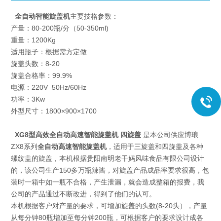
全自动智能旋盖机
主要技格参数：
产量：80-200瓶/分（50-350ml)
重量：1200Kg
适用瓶子：根据需方定做
旋盖头数：8-20
旋盖合格率：99.9%
电源：220V 50Hz/60Hz
功率：3Kw
外型尺寸：1800×900×1700
XG8型
高效全自动高速智能旋盖机
四旋盖
是本公司供应博琅
ZX8系列
全自动高速智能旋盖机
，适用于三旋盖和四旋盖及各种
螺纹盖的旋盖，本机根据贵阳南明老干妈风味食品有限公司设计
的，该公司生产150多万瓶辣酱，对旋盖产品成品率要求很高，包
装时一箱中如一瓶不合格，产生泄漏，就会造成整箱的报费，我
公司的产品通过不断改进，得到了他们的认可。
本机根据客户对产量的要求，可增加旋盖的头数(8-20头），产量
从每分钟80瓶增加至每分钟200瓶，可根据客户的要求设计成各