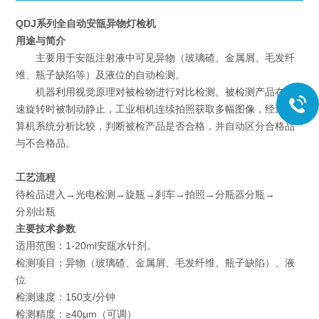
QDJ系列全自动安瓿异物灯检机
用途与简介
主要用于安瓿注射液中可见异物（玻璃碴、金属屑、毛发纤
维、瓶子缺陷等）及液位的自动检测。
机器利用视觉原理对被检物进行对比检测。被检测产品在高
速旋转时被制动静止，工业相机连续拍照获取多幅图像，经过计
算机系统分析比较，判断被检产品是否合格，并自动区分合格品
与不合格品。
工艺流程
待检品进入→光电检测→旋瓶→刹车→拍照→分瓶器分瓶→
分别出瓶
主要技术参数
适用范围：1-20ml安瓿水针剂。
检测项目：异物（玻璃碴、金属屑、毛发纤维、瓶子缺陷）、液
位
检测速度：150支/分钟
检测精度：≥40μm（可调）